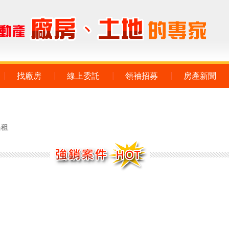
找廠房
線上委託
領袖招募
房產新聞
出租