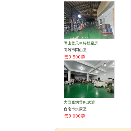
岡山雙天車特登廠房
高雄市岡山區
售9,500萬
大面寬鋼骨RC廠房
台南市永康區
售9,000萬