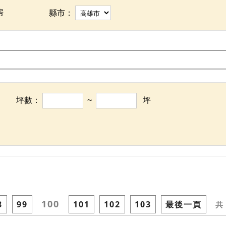
房
縣市：
坪數：
~
坪
100
8
99
101
102
103
最後一頁
共 