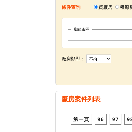
條件查詢
買廠房
租廠
鄉鎮市區
廠房類型：
廠房案件列表
第一頁
96
97
9