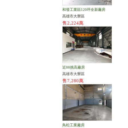
和發工業區120坪全新廠房
高雄市大寮區
售2,224萬
近88挑高廠房
高雄市大寮區
售7,280萬
鳥松工業廠房